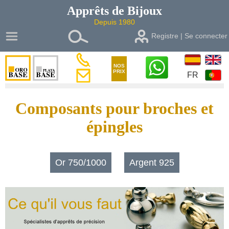
Apprêts de
Bijoux
Depuis 1980
Registre | Se connecter
NOS
PRIX
FR
Composants pour broches et
épingles
Or 750/1000
Argent 925