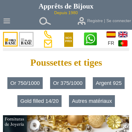
Apprêts de
Bijoux
Depuis 1980
Registre | Se connecter
NOS
PRIX
FR
Poussettes et tiges
Or 750/1000
Or 375/1000
Argent 925
Gold filled 14/20
Autres matériaux