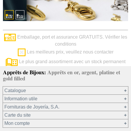
Emballage, port et assurance GRATUITS. Vérifier les
conditions
Les meilleurs prix, veuillez nous contacter
Le plus grand assortiment avec un stock permanent
Apprêts de Bijoux:
Apprêts en or, argent, platine et
gold filled
Catalogue
Information utile
Or 750/1000
Fornituras de Joyería, S.A.
Or 375/1000
Carte du site
Platine 950/1000
Notre société
Mon compte
Argent 925
Conditions générales de vente