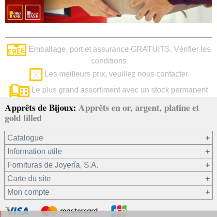
Emballage, port et assurance GRATUITS. Vérifier les
conditions
Les meilleurs prix, veuillez nous contacter
Le plus grand assortiment avec un stock permanent
Apprêts de Bijoux:
Apprêts en or, argent, platine et
gold filled
Catalogue
Information utile
Or 750/1000
Fornituras de Joyería, S.A.
Or 375/1000
Carte du site
Platine 950/1000
Notre société
Mon compte
Argent 925
Conditions générales de vente
Gold filled 14/20
Confidentialité de vos données
Registre / Se connecter