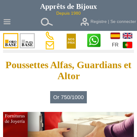
Apprêts de
Bijoux
Depuis 1980
Registre | Se connecter
NOS
PRIX
FR
Poussettes Alfas, Guardians et
Altor
Or 750/1000