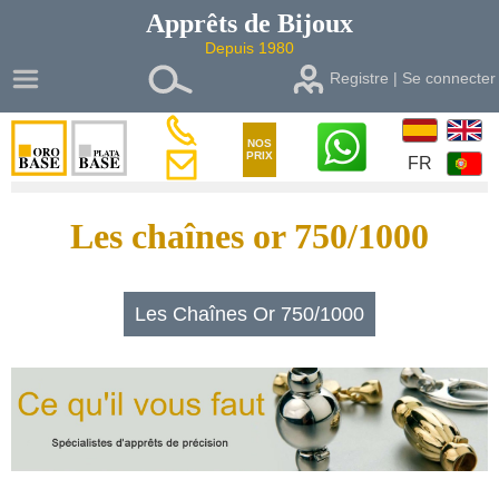
Apprêts de
Bijoux
Depuis 1980
Registre | Se connecter
NOS
PRIX
FR
Les chaînes or 750/1000
Les Chaînes Or 750/1000