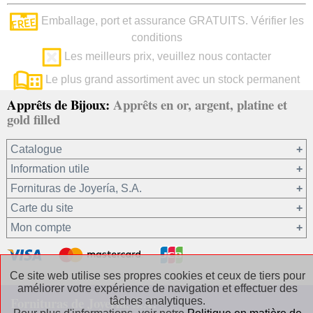
Emballage, port et assurance GRATUITS. Vérifier les
conditions
Les meilleurs prix, veuillez nous contacter
Le plus grand assortiment avec un stock permanent
Apprêts de Bijoux:
Apprêts en or, argent, platine et
gold filled
Catalogue
Information utile
Or 750/1000
Fornituras de Joyería, S.A.
Or 375/1000
Carte du site
Platine 950/1000
Notre société
Mon compte
Argent 925
Conditions générales de vente
Gold filled 14/20
Confidentialité de vos données
Registre / Se connecter
Autres matériaux
Politique en matière de cookies
Récupérer le mot de passe
Ce site web utilise ses propres cookies et ceux de tiers pour
améliorer votre expérience de navigation et effectuer des
Les Chaînes Argent
Contact / Où trouver nos coordonnées
Fornituras de Joyería, S.A.
tâches analytiques.
Les Chaînes Gold filled
Questions fréquentes