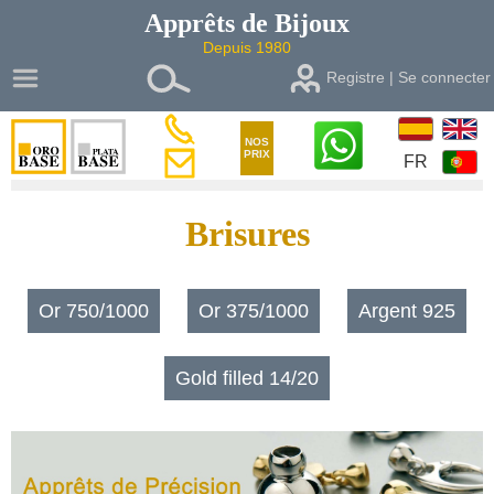
Apprêts de
Bijoux
Depuis 1980
Registre | Se connecter
NOS
PRIX
FR
Brisures
Or 750/1000
Or 375/1000
Argent 925
Gold filled 14/20