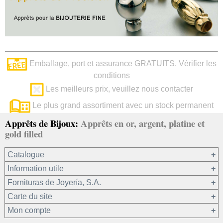
Emballage, port et assurance GRATUITS. Vérifier les
conditions
Les meilleurs prix, veuillez nous contacter
Le plus grand assortiment avec un stock permanent
Apprêts de Bijoux:
Apprêts en or, argent, platine et
gold filled
Catalogue
Information utile
Or 750/1000
Fornituras de Joyería, S.A.
Or 375/1000
Carte du site
Platine 950/1000
Notre société
Mon compte
Argent 925
Conditions générales de vente