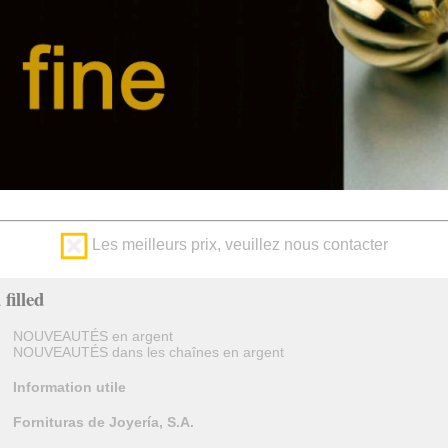
Les meilleurs prix, veuillez nous contacter
filled
NOUVEAUTÉS en argent
NOUVEAUTÉS dans les chaînes en argent
Information utile
Fornituras de Joyería, S.A.