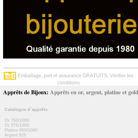
Emballage, port et assurance GRATUITS. Vérifier les
conditions
Apprêts de Bijoux:
Apprêts en or, argent, platine et gold 
Catalogue d´apprêts
Or 750/1000
Or 375/1000
Platine 950/1000
Argent 925