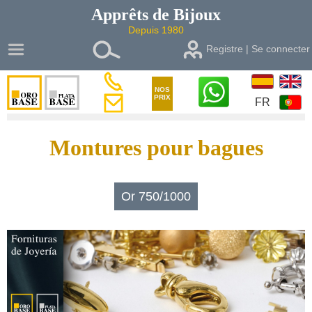
Apprêts de
Bijoux
Depuis 1980
Registre | Se connecter
NOS
PRIX
FR
Montures pour bagues
Or 750/1000