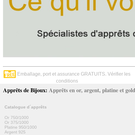
Emballage, port et assurance GRATUITS. Vérifier les
conditions
Apprêts de Bijoux:
Apprêts en or, argent, platine et gold 
Catalogue d´apprêts
Or 750/1000
Or 375/1000
Platine 950/1000
Argent 925