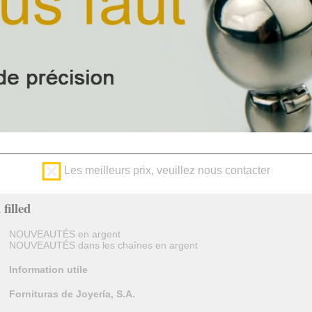
Les meilleurs prix, veuillez nous contacter
filled
NOUVEAUTÉS en argent
NOUVEAUTÉS dans les chaînes en argent
Information utile
Fornituras de Joyería, S.A.